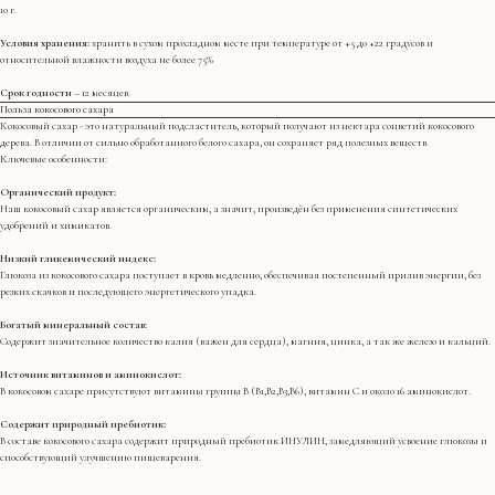
10 г.
Условия хранения:
хранить в сухом прохладном месте при температуре от +5 до +22 градусов и
относительной влажности воздуха не более 75%
Срок годности
– 12 месяцев.
Польза кокосового сахара
Кокосовый сахар - это натуральный подсластитель, который получают из нектара соцветий кокосового
дерева. В отличии от сильно обработанного белого сахара, он сохраняет ряд полезных веществ.
Ключевые особенности:
Органический продукт:
Наш кокосовый сахар является органическим, а значит, произведён без применения синтетических
удобрений и химикатов.
Низкий гликемический индекс:
Глюкоза из кокосового сахара поступает в кровь медленно, обеспечивая постепенный прилив энергии, без
резких скачков и последующего энергетического упадка.
Богатый минеральный состав:
Содержит значительное количество калия (важен для сердца), магния, цинка, а так же железо и кальций.
Источник витаминов и аминокислот:
В кокосовом сахаре присутствуют витамины группы В (В1,В2,В3,В6), витамин С и около 16 аминокислот.
Содержит природный пребиотик:
В составе кокосового сахара содержит природный пребиотик ИНУЛИН, замедляющий усвоение глюкозы и
способствующий улучшению пищеварения.