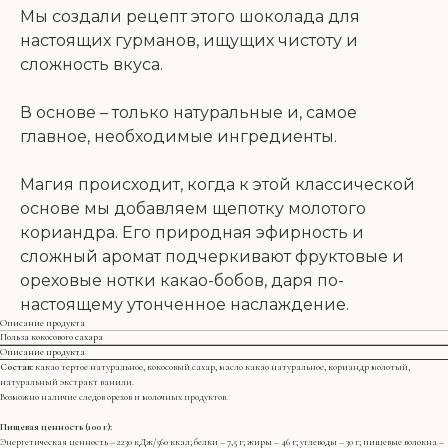
Мы создали рецепт этого шоколада для
настоящих гурманов, ищущих чистоту и
сложность вкуса.
В основе – только натуральные и, самое
главное, необходимые ингредиенты.
Магия происходит, когда к этой классической
основе мы добавляем щепотку молотого
кориандра. Его природная эфирность и
сложный аромат подчеркивают фруктовые и
ореховые нотки какао-бобов, даря по-
настоящему утонченное наслаждение.
Описание продукта
Польза кокосового сахара
Описание продукта
Состав:
какао тертое натуральное, кокосовый сахар, масло какао натуральное, кориандр молотый,
натуральный экстракт ванили.
Возможно наличие следов орехов и молочных продуктов.
Пищевая ценность (100 г):
Энергетическая ценность – 2230 кДж/560 ккал; белки – 7,5 г; жиры – 46 г; углеводы – 30 г; пищевые волокна –