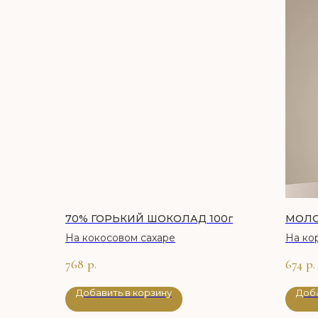
70% ГОРЬКИЙ ШОКОЛАД 100г
МОЛО
На кокосовом сахаре
На ко
пудро
768
р.
674
р.
Добавить в корзину
Доба