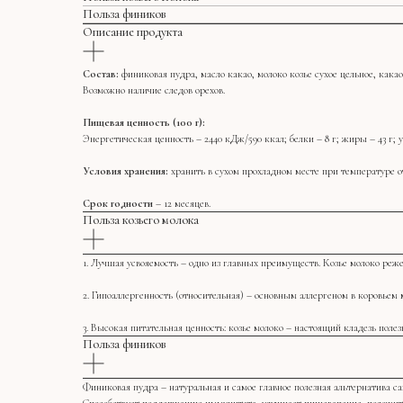
Польза фиников
Описание продукта
Состав:
финиковая пудра, масло какао, молоко козье сухое цельное, какао
Возможно наличие следов орехов.
Пищевая ценность (100 г):
Энергетическая ценность – 2440 кДж/590 ккал; белки – 8 г; жиры – 43 г; у
Условия хранения:
хранить в сухом прохладном месте при температуре от
Срок годности
– 12 месяцев.
Польза козьего молока
1. Лучшая усвояемость – одно из главных преимуществ. Козье молоко реж
2. Гипоаллергенность (относительная) – основным аллергеном в коровьем 
3. Высокая питательная ценность: козье молоко – настоящий кладезь полез
Польза фиников
Финиковая пудра – натуральная и самое главное полезная альтернатива са