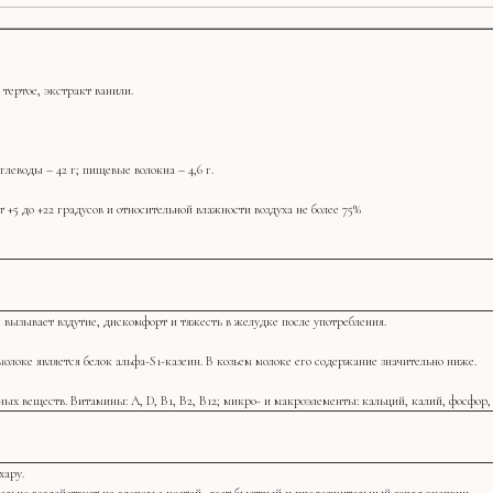
 тертое, экстракт ванили.
глеводы – 42 г; пищевые волокна – 4,6 г.
 +5 до +22 градусов и относительной влажности воздуха не более 75%
е вызывает вздутие, дискомфорт и тяжесть в желудке после употребления.
молоке является белок альфа-S1-казеин. В козьем молоке его содержание значительно ниже.
ных веществ. Витамины: А, D, В1, В2, В12; микро- и макроэлементы: кальций, калий, фосфор, 
хару.