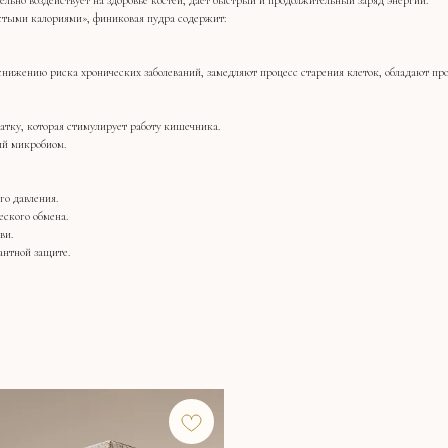
ьно воздействует на здоровье костей, дает быстрый и продолжительный заряд энергии.
устыми калориями», финиковая пудра содержит:
нижению риска хронических заболеваний, замедляют процесс старения клеток, обладают пр
атку, которая стимулирует работу кишечника.
ый микробиом.
го давления.
ского обмена.
ви.
антной защите.