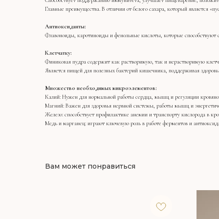
Способствует поддержанию иммунитета, улучшает пищеварение, положител
Главные преимущества. В отличии от белого сахара, который является «п
Антиоксиданты:
Флавоноиды, каротиноиды и фенольные кислоты, которые способствуют с
Клетчатку:
Финиковая пудра содержит как растворимую, так и нерастворимую клетч
Является пищей для полезных бактерий кишечника, поддерживая здоров
Множество необходимых микроэлементов:
Калий: Нужен для нормальной работы сердца, мышц и регуляции кровяно
Магний: Важен для здоровья нервной системы, работы мышц и энергетиче
Железо: способствует профилактике анемии и транспорту кислорода в кро
Медь и марганец: играют ключевую роль в работе ферментов и антиоксид
Вам может понравиться