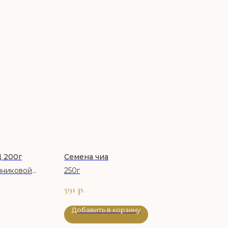
200г
Семена чиа
иниковой
250г
591
р.
Добавить в корзину