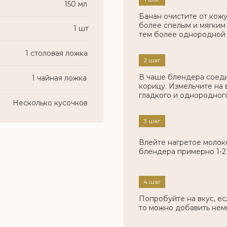
150 мл
Банан очистите от кож
более спелым и мягким 
1 шт
тем более однородной 
1 столовая ложка
2 шаг
В чаше блендера соеди
1 чайная ложка
корицу. Измельчите на
гладкого и однородног
Несколько кусочков
3 шаг
Влейте нагретое молок
блендера примерно 1-2
4 шаг
Попробуйте на вкус, ес
то можно добавить нем