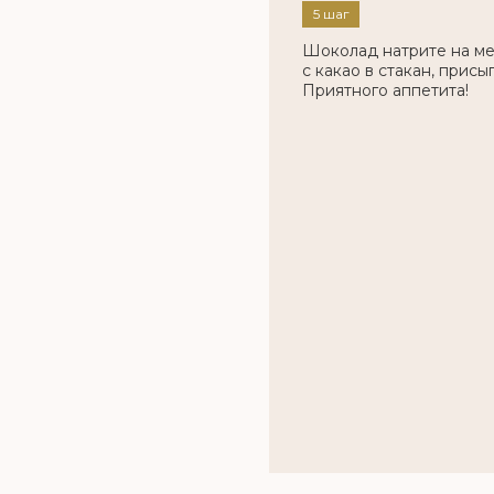
5 шаг
Шоколад натрите на ме
с какао в стакан, прис
Приятного аппетита!