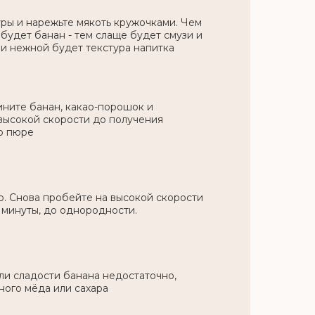
уры и нарежьте мякоть кружочками. Чем
будет банан - тем слаще будет смузи и
и нежной будет текстура напитка
ните банан, какао-порошок и
 высокой скорости до получения
о пюре
о. Снова пробейте на высокой скорости
 минуты, до однородности.
ли сладости банана недостаточно,
ного мёда или сахара